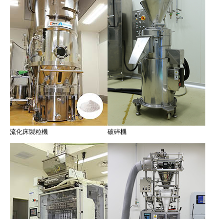
流化床製粒機
破碎機