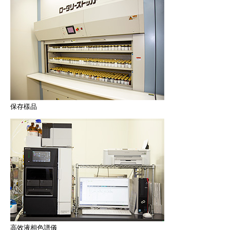
保存樣品
高效液相色譜儀