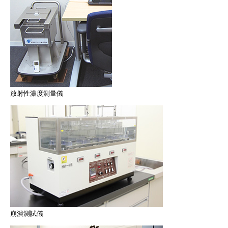
放射性濃度測量儀
崩潰測試儀